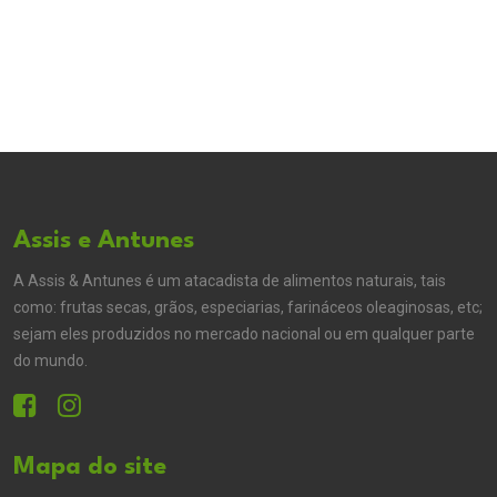
Assis e Antunes
A Assis & Antunes é um atacadista de alimentos naturais, tais
como: frutas secas, grãos, especiarias, farináceos oleaginosas, etc;
sejam eles produzidos no mercado nacional ou em qualquer parte
do mundo.
Mapa do site