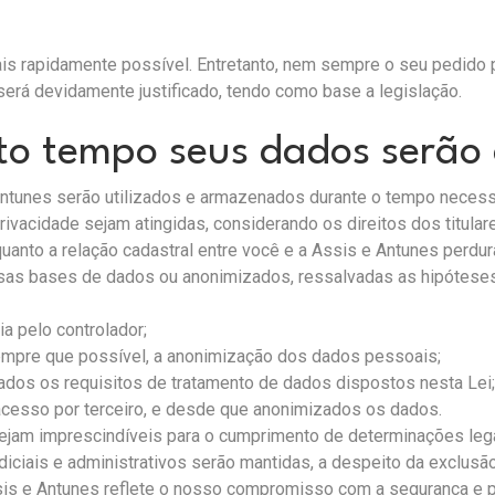
 rapidamente possível. Entretanto, nem sempre o seu pedido po
será devidamente justificado, tendo como base a legislação.
to tempo seus dados serã
tunes serão utilizados e armazenados durante o tempo necessá
rivacidade sejam atingidas, considerando os direitos dos titula
anto a relação cadastral entre você e a Assis e Antunes perdu
as bases de dados ou anonimizados, ressalvadas as hipóteses l
ia pelo controlador;
sempre que possível, a anonimização dos dados pessoais;
itados os requisitos de tratamento de dados dispostos nesta Lei;
 acesso por terceiro, e desde que anonimizados os dados.
jam imprescindíveis para o cumprimento de determinações legais
diciais e administrativos serão mantidas, a despeito da exclus
is e Antunes reflete o nosso compromisso com a segurança e