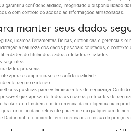
 a garantir a confidencialidade, integridade e disponibilidade
cos e com controle de acesso às informações armazenadas.
ara manter seus dados seg
ras, usamos ferramentas físicas, eletrônicas e gerenciais orie
eração a natureza dos dados pessoais coletados, o contexto e 
 liberdades do titular dos dados coletados e tratados.
s seguintes:
eus dados pessoais
ente após o compromisso de confidencialidade
biente seguro e idôneo.
elhores posturas para evitar incidentes de segurança. Contudo
s. É possível que, apesar de todos os nossos protocolos de segu
e hackers, ou também em decorrência da negligência ou imprudên
gerar risco ou dano relevante para você ou qualquer um de no
de Dados sobre o ocorrido, em consonância com as disposições