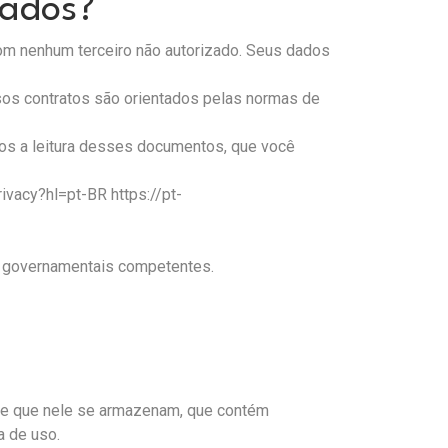
hados?
om nenhum terceiro não autorizado. Seus dados
os contratos são orientados pelas normas de
os a leitura desses documentos, que você
rivacy?hl=pt-BR
https://pt-
 ou governamentais competentes.
r e que nele se armazenam, que contém
a de uso.