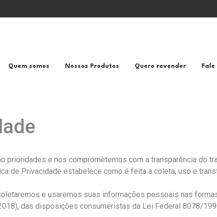
Quem somos
Nossos Produtos
Quero revender
Fale
idade
são prioridades e nos comprometemos com a transparência do 
tica de Privacidade estabelece como é feita a coleta, uso e tran
 coletaremos e usaremos suas informações pessoais nas formas 
2018), das disposições consumeristas da Lei Federal 8078/199