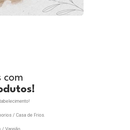
s com
odutos!
stabelecimento!
porios / Casa de Frios.
/ Varejão.