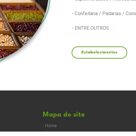
- Confeitaria / Padarias / Con
- ENTRE OUTROS ...
Estabelecimentos
Mapa do site
-
Home
-
Quem somos