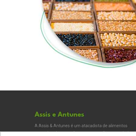
Assis e Antunes
A Assis & Antunes é um atacadista de alimentos
naturais, tais como: frutas secas, grãos, especiarias,