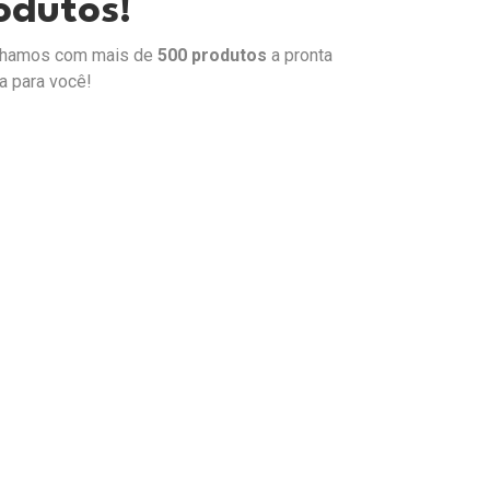
odutos!
alhamos com mais de
500 produtos
a pronta
a para você!