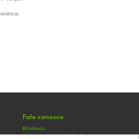
veniência
Fale conosco
Endereço:
Av. Hugo Betarello, 4980 -Pq. Franville,