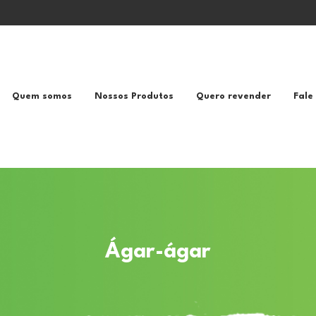
Quem somos
Nossos Produtos
Quero revender
Fale
Ágar-ágar