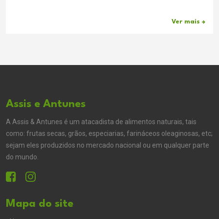
Ver mais
Assis e Antunes
A Assis & Antunes é um atacadista de alimentos naturais, tais
como: frutas secas, grãos, especiarias, farináceos oleaginosas, etc;
sejam eles produzidos no mercado nacional ou em qualquer parte
do mundo.
Mapa do site