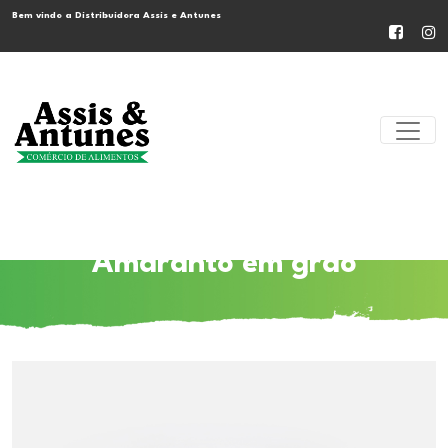
Bem vindo a Distribuidora Assis e Antunes
Amaranto em grão