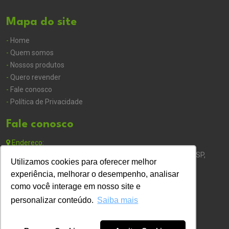
Mapa do site
-
Home
-
Quem somos
-
Nossos produtos
-
Quero revender
-
Fale conosco
-
Política de Privacidade
Fale conosco
Endereço:
Av. Hugo Betarello, 4980 -Pq. Franville, Franca - SP Franca - SP,
Utilizamos cookies para oferecer melhor
14403-579
experiência, melhorar o desempenho, analisar
como você interage em nosso site e
Telefone:
personalizar conteúdo.
Saiba mais
(16) 3409-1456
(16) 99315-6328