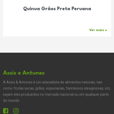
Quinua Grãos Preta Peruana
Ver mais
Assis e Antunes
A Assis & Antunes é um atacadista de alimentos naturais, tais
como: frutas secas, grãos, especiarias, farináceos oleaginosas, etc;
sejam eles produzidos no mercado nacional ou em qualquer parte
do mundo.