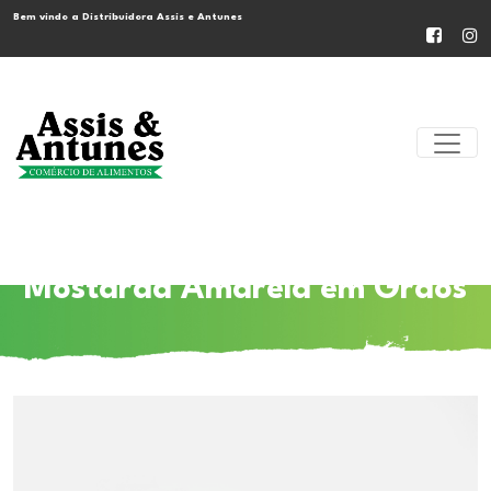
Bem vindo a Distribuidora Assis e Antunes
Mostarda Amarela em Grãos