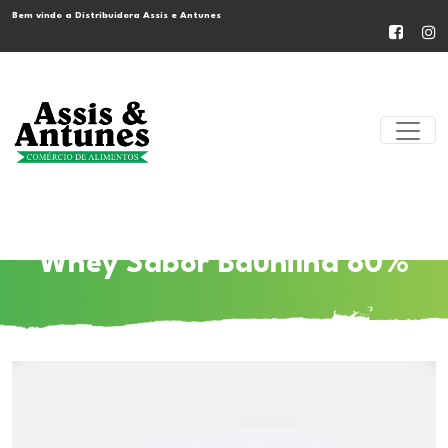
Bem vindo a Distribuidora Assis e Antunes
Whey Sabor Baunilha 80%