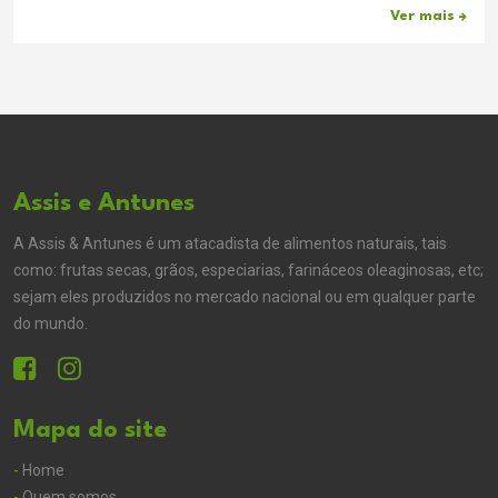
Ver mais
Assis e Antunes
A Assis & Antunes é um atacadista de alimentos naturais, tais
como: frutas secas, grãos, especiarias, farináceos oleaginosas, etc;
sejam eles produzidos no mercado nacional ou em qualquer parte
do mundo.
Mapa do site
-
Home
-
Quem somos