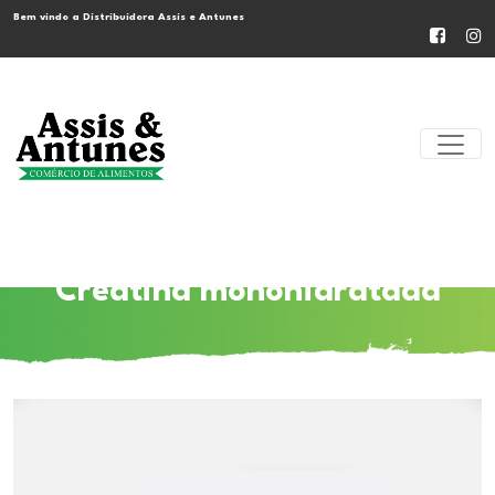
Bem vindo a Distribuidora Assis e Antunes
Creatina monohidratada