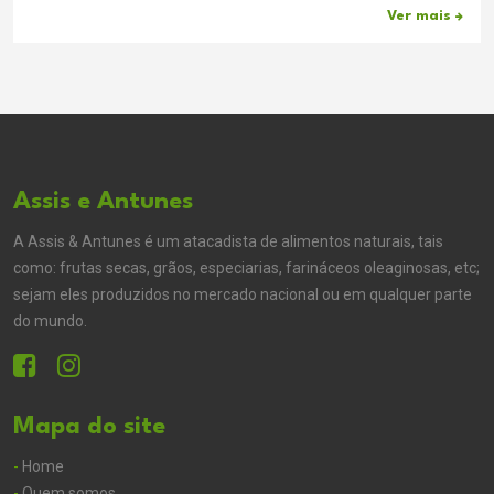
Ver mais
Assis e Antunes
A Assis & Antunes é um atacadista de alimentos naturais, tais
como: frutas secas, grãos, especiarias, farináceos oleaginosas, etc;
sejam eles produzidos no mercado nacional ou em qualquer parte
do mundo.
Mapa do site
-
Home
-
Quem somos