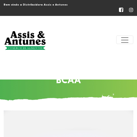
Bem vindo a Distribuidora Assis e Antunes
BCAA